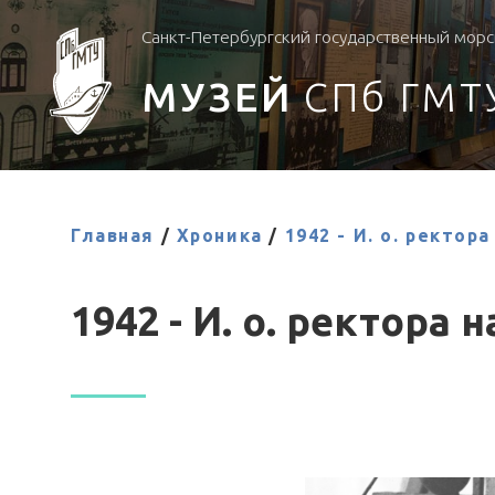
Санкт-Петербургский государственный морс
МУЗЕЙ
СПб ГМТ
Главная
/
Хроника
/
1942 - И. о. ректор
1942 - И. о. ректора 