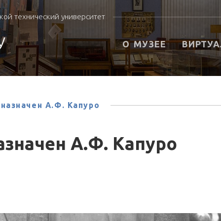
кой технический университет
У
О МУЗЕЕ
ВИРТУА
а назначен А.Ф. Капуро
назначен А.Ф. Капуро