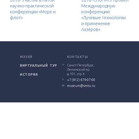
научно-практической
Международную
конференции «Море и
конференцию
флот»
«Лучевые технологии
и применение
лазеров»
МУЗЕЙ
КОНТАКТЫ
Санкт-Петербург,
ВИРТУАЛЬНЫЙ ТУР
Ленинский пр.
д.101, стр.4
ИСТОРИЯ
+7 (812) 679-07-00
museum@smtu.ru