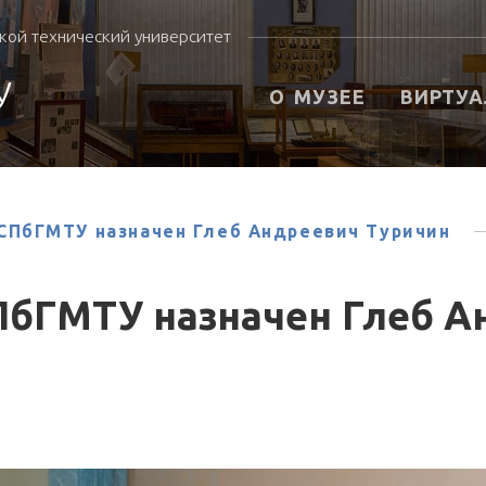
кой технический университет
У
О МУЗЕЕ
ВИРТУА
а СПбГМТУ назначен Глеб Андреевич Туричин
 СПбГМТУ назначен Глеб 