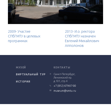
2009- Участие
2013- И.о. ректора
СПбГМТУ в целевых
СПбГМТУ назначен
программах
Евгений Михайлович
Апполонов
МУЗЕЙ
КОНТАКТЫ
Санкт-Петербург,
ВИРТУАЛЬНЫЙ ТУР
Ленинский пр.
д.101, стр.4
ИСТОРИЯ
+7 (812) 679-07-00
museum@smtu.ru